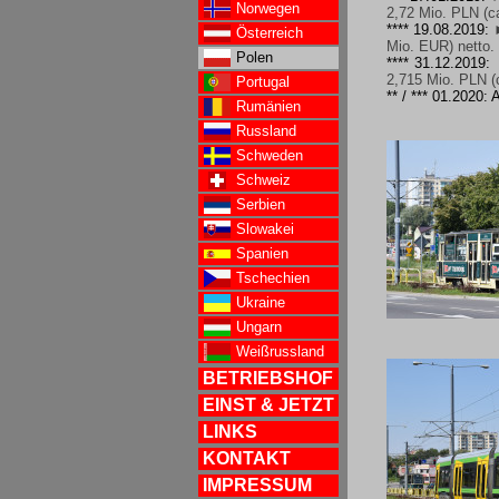
Norwegen
2,72 Mio. PLN (c
**** 19.08.2019:
Österreich
Mio. EUR) netto.
Polen
**** 31.12.2019:
2,715 Mio. PLN (
Portugal
** / *** 01.2020:
Rumänien
Russland
Schweden
Schweiz
Serbien
Slowakei
Spanien
Tschechien
Ukraine
Ungarn
Weißrussland
BETRIEBSHOF
EINST & JETZT
LINKS
KONTAKT
IMPRESSUM