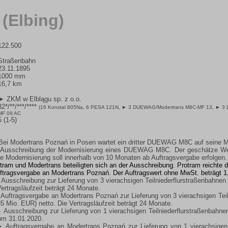
 (Elbing)
122.500
Straßenbahn
23.11.1895
1000 mm
16,7 km
► ZKM w Elblągu sp. z o.o.
32*/**/***/****
(16 Konstal 805Na, 6 PESA 121N,
► 3 DUEWAG/Modertrans M8C-MF 13
,
► 3
MF 09 AC
5 (1-5)
ei Modertrans Poznań in Posen wartet ein dritter DUEWAG M8C auf seine M
Ausschreibung der Modernisierung eines DUEWAG M8C. Der geschätze Wer
e Modernisierung soll innerhalb von 10 Monaten ab Auftragsvergabe erfolgen.
tram und Modertrans beteiligten sich an der Ausschreibung. Protram reichte 
uftragsvergabe an Modertrans Poznań. Der Auftragswert ohne MwSt. beträgt 
Ausschreibung zur Lieferung von 3 vierachsigen Teilniederflurstraßenbahnen
ertragsläufzeit beträgt 24 Monate.
Auftragsvergabe an Modertrans Poznań zur Lieferung von 3 vierachsigen Teil
5 Mio. EUR) netto. Die Vertragsläufzeit beträgt 24 Monate.
 Ausschreibung zur Lieferung von 1 vierachsigen Teilniederflurstraßenbahne
um 31.01.2020.
 Auftragsvergabe an Modertrans Poznań zur Lieferung von 1 vierachsigen 