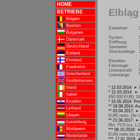
HOME
Elbląg
BETRIEBE
Belgien
Bosnien
Einwohner:
Bulgarien
System:
Dänemark
Eröffnung:
Deutschland
Spurweite:
Streckenlänge:
Estland
Finnland
Betreiber:
Fahrzeuge:
Frankreich
Linienanzahl:
Griechenland
Linienlänge:
Großbritannien
Irland
* 12.03.2014:
► B
* 21.03.2014:
► 
Italien
450.000 EUR). Di
Kroatien
* 15.05.2014: Pro
** 18.08.2014: A
Lettland
** 03.04.2017:
► 
Litauen
EUR) netto. Die V
** 21.06.2017:
► 
Luxemburg
Mio. PLN (ca. 1,3
Moldawien
*** 08.10.2018:
►
EUR) netto bis z
Niederlande
*** 17.01.2019:
►