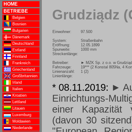
HOME
Grudziądz (
BETRIEBE
Belgien
Bosnien
Bulgarien
Einwohner:
97.500
Dänemark
System:
Straßenbahn
Deutschland
Eröffnung:
12.05.1899
Spurweite:
1000 mm
Estland
Streckenlänge:
Finnland
Betreiber:
► MZK Sp. z o.o. w Grudzią
Frankreich
Fahrzeuge:
19*** (2 Konstal 805Na, 4 K
Griechenland
Linienanzahl:
1 (2)
Linienlänge:
Großbritannien
Irland
* 08.11.2019:
► Au
Italien
Kroatien
Einrichtungs-Mult
Lettland
einer Kapazität
Litauen
Luxemburg
(davon 30 sitze
Moldawien
Niederlande
"European Regio