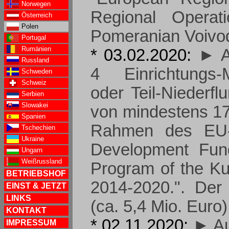
Norwegen
Regional Operat
Österreich
Polen
Pomeranian Voivod
Portugal
Rumänien
* 03.02.2020:
► A
Russland
4 Einrichtungs-Mu
Schweden
Schweiz
oder Teil-Niederfl
Serbien
Slowakei
von mindestens 17
Spanien
Rahmen des EU-
Tschechien
Ukraine
Development Fund
Ungarn
Weißrussland
Program of the Ku
BETRIEBSHOF
2014-2020.". Der
EINST & JETZT
LINKS
(ca. 5,4 Mio. Euro)
KONTAKT
* 02.11.2020:
► Au
IMPRESSUM