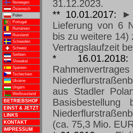
31.12.2023.
Norwegen
Österreich
** 10.01.2017:
► 
Polen
Portugal
Lieferung von 6 Ni
Rumänien
bis zu weitere 1
Russland
Schweden
Vertragslaufzeit b
Schweiz
Serbien
* 16.01.20
Slowakei
Rahmenvert
Spanien
Tschechien
Niederflurstraßen
Ukraine
Ungarn
aus Stadler Pola
Weißrussland
Basisbestellung 
BETRIEBSHOF
EINST & JETZT
Niederflurstraße
LINKS
(ca. 75,3 Mio. EUR
KONTAKT
IMPRESSUM