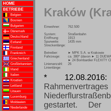
HOME
Kraków (Kr
BETRIEBE
Belgien
Bosnien
Bulgarien
Einwohner:
762.500
Dänemark
System:
Straßenbahn
Deutschland
Eröffnung:
1913
Spurweite:
1435 mm
Estland
Streckenlänge:
Finnland
Betreiber:
► MPK S.A. w Krakowie
Frankreich
Fahrzeuge:
ca. 380* (davon
► 11 DUEWA
Griechenland
► 24 Bombardier FLEXITY Cl
Linienanzahl:
26
Großbritannien
Linienlänge:
Irland
Italien
* 12.08.20
Kroatien
Rahmenvert
Lettland
Litauen
Niederflurstraß
Luxemburg
Moldawien
gestartet. Der
Niederlande