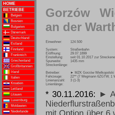
HOME
Gorzów Wie
BETRIEBE
Belgien
Bosnien
an der Wart
Bulgarien
Dänemark
Deutschland
Einwohner:
124.500
Estland
Finnland
System:
Straßenbahn
Eröffnung:
29.07.1899
Frankreich
Einstellung:
seit 01.10.2017 zur Strecken
Griechenland
Spurweite:
1435 mm
Streckenlänge:
Großbritannien
Irland
Betreiber:
► MZK Gorzów Wielkopolski
Fahrzeuge:
22** (7 Wegmann 6ZGTW, 1 
Italien
Linienanzahl:
3 (1-3)
Kroatien
Linienlänge:
Lettland
* 30.11.2016:
► A
Litauen
Luxemburg
Niederflurstraßen
Moldawien
mit Option über 6 
Niederlande