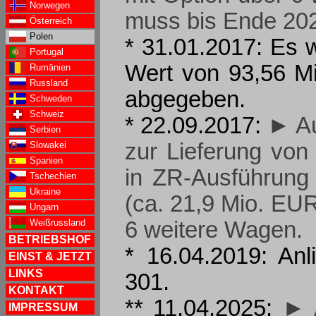
Norwegen
muss bis Ende 202
Österreich
Polen
* 31.01.2017: Es 
Portugal
Wert von 93,56 Mi
Rumänien
Russland
abgegeben.
Schweden
Schweiz
* 22.09.2017:
► Au
Serbien
zur Lieferung von
Slowakei
Spanien
in ZR-Ausführung
Tschechien
Ukraine
(ca. 21,9 Mio. EUR
Ungarn
Weißrussland
6 weitere Wagen.
BETRIEBSHOF
* 16.04.2019: An
EINST & JETZT
LINKS
301.
KONTAKT
** 11.04.2025:
► 
IMPRESSUM