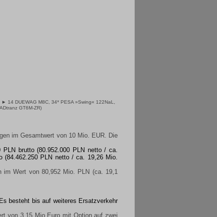
,
► 14 DUEWAG M8C
, 34* PESA »Swing« 122NaL,
/ADtranz GT6M-ZR
)
gen im Gesamtwert von 10 Mio. EUR. Die
 PLN brutto (80.952.000 PLN netto / ca.
o (84.462.250 PLN netto / ca. 19,26 Mio.
n im Wert von 80,952 Mio. PLN (ca. 19,1
Es besteht bis auf weiteres Ersatzverkehr
von 3,15 Mio Euro mit Option auf zwei