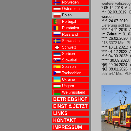
Norwegen
weitere Fahrzeug
* 05.12.2018: An
Österreich
*** 02.03.2019: 
Polen
werden.
**** 24.07.2019:
Portugal
Lieferung soll bi
Rumänien
**** 14.11.2019:
im Zeitraum 01.03
Russland
**** 26.02.2020:
Schweden
218,3072 Mio. PL
Schweiz
**** 18.11.2021:
**** 01.12.2022:
Serbien
**** 04.09.2023:
Slowakei
***** 30.09.2023
*[6] 29.04.2024:
Spanien
*[6] 08.01.2026:
Tschechien
367,547 Mio. PLN
Ukraine
Ungarn
Weißrussland
BETRIEBSHOF
EINST & JETZT
LINKS
KONTAKT
IMPRESSUM