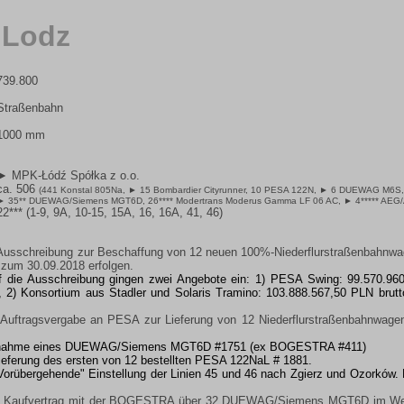
 Lodz
739.800
Straßenbahn
1000 mm
► MPK-Łódź Spółka z o.o.
ca. 506
(441 Konstal 805Na,
► 15 Bombardier Cityrunner
, 10 PESA 122N,
► 6 DUEWAG M6S
► 35** DUEWAG/Siemens MGT6D
, 26**** Modertrans Moderus Gamma LF 06 AC,
► 4***** AEG
22*** (1-9, 9A, 10-15, 15A, 16, 16A, 41, 46)
usschreibung zur Beschaffung von 12 neuen 100%-Niederflurstraßenbahnwa
s zum 30.09.2018 erfolgen.
f die Ausschreibung gingen zwei Angebote ein: 1) PESA Swing: 99.570.960
 2) Konsortium aus Stadler und Solaris Tramino: 103.888.567,50 PLN brutt
Auftragsvergabe an PESA zur Lieferung von 12 Niederflurstraßenbahnwage
ernahme eines DUEWAG/Siemens MGT6D #1751 (ex BOGESTRA #411)
lieferung des ersten von 12 bestellten PESA 122NaL # 1881.
"Vorübergehende" Einstellung der Linien 45 und 46 nach Zgierz und Ozorków. 
Kaufvertrag mit der BOGESTRA über 32 DUEWAG/Siemens MGT6D im Wert 