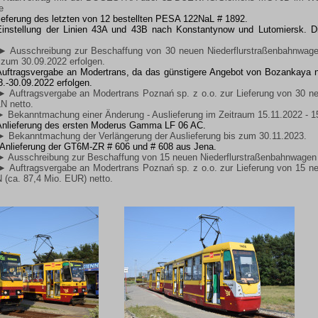
e
lieferung des letzten von 12 bestellten PESA 122NaL # 1892.
Einstellung der Linien 43A und 43B nach Konstantynow und Lutomiersk. Di
► Ausschreibung zur Beschaffung von 30 neuen Niederflurstraßenbahnwagen 
s zum 30.09.2022 erfolgen.
 Auftragsvergabe an Modertrans, da das günstigere Angebot von Bozankaya ni
.-30.09.2022 erfolgen.
► Auftragsvergabe an Modertrans Poznań sp. z o.o. zur Lieferung von 30 n
N netto.
► Bekanntmachung einer Änderung - Auslieferung im Zeitraum 15.11.2022 - 1
 Anlieferung des ersten Moderus Gamma LF 06 AC.
► Bekanntmachung der Verlängerung der Auslieferung bis zum 30.11.2023.
: Anlieferung der GT6M-ZR # 606 und # 608 aus Jena.
► Ausschreibung zur Beschaffung von 15 neuen Niederflurstraßenbahnwagen (N
► Auftragsvergabe an Modertrans Poznań sp. z o.o. zur Lieferung von 15 n
 (ca. 87,4 Mio. EUR) netto.