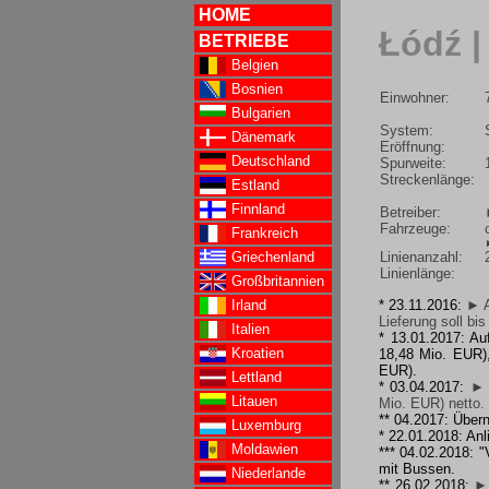
HOME
Łódź |
BETRIEBE
Belgien
Bosnien
Einwohner:
Bulgarien
System:
Dänemark
Eröffnung:
Deutschland
Spurweite:
Streckenlänge:
Estland
Finnland
Betreiber:
Fahrzeuge:
Frankreich
Linienanzahl:
Griechenland
Linienlänge:
Großbritannien
Irland
* 23.11.2016:
► A
Lieferung soll bi
Italien
* 13.01.2017: Au
Kroatien
18,48 Mio. EUR),
EUR).
Lettland
* 03.04.2017:
► 
Litauen
Mio. EUR) netto.
** 04.2017: Üb
Luxemburg
* 22.01.2018: An
Moldawien
*** 04.02.2018: 
mit Bussen.
Niederlande
** 26.02.2018:
► 