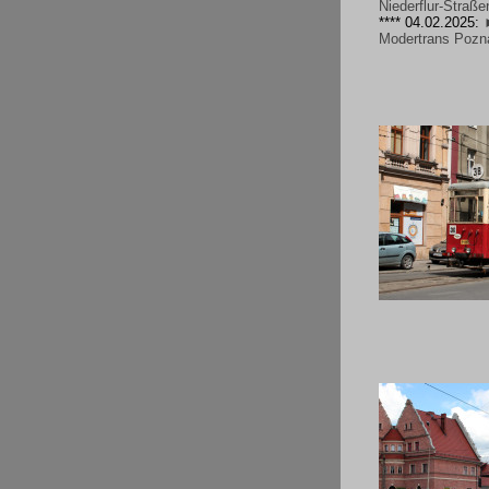
Niederflur-Straß
**** 04.02.2025:
Modertrans Pozna