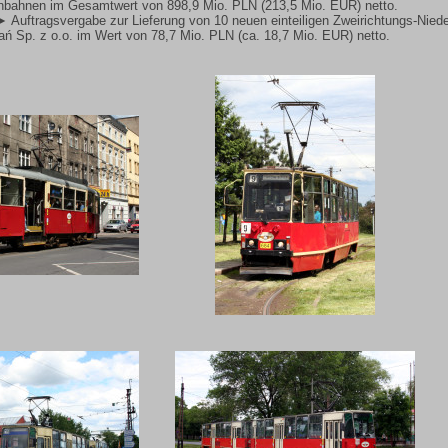
enbahnen im Gesamtwert von 898,9 Mio. PLN (213,5 Mio. EUR) netto.
► Auftragsvergabe zur Lieferung von 10 neuen einteiligen Zweirichtungs-Niede
ń Sp. z o.o. im Wert von 78,7 Mio. PLN (ca. 18,7 Mio. EUR) netto.