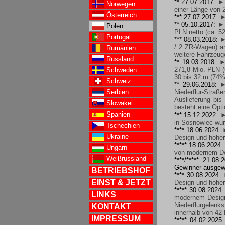
** 27.07.2017:
► 
Norwegen
einer Länge von 
Österreich
*** 27.07.2017:
►
** 05.10.2017:
► 
Polen
PLN netto (ca. 5
Portugal
*** 08.03.2018:
►
/ 2 ZR-Wagen) an
Rumänien
weitere Fahrzeug
Russland
** 19.03.2018:
►
271,8 Mio. PLN (
Schweden
30 bis 32 m (74% 
Schweiz
** 29.06.2018:
►
Serbien
Niederflur-Stra
Auslieferung bis
Slowakei
besteht eine Opt
Spanien
*** 15.12.2022:
►
in Sosnowiec wurd
Tschechien
**** 18.06.2024:
Ukraine
Design und hoher
***** 18.06.2024
Ungarn
von modernem Des
Weißrussland
****/***** 21.0
Gewinner ausgewä
BETRIEBSHOF
**** 30.08.2024:
EINST & JETZT
Design und hoher
***** 30.08.2024
LINKS
modernem Design 
Niederflurgelenk
KONTAKT
innerhalb von 42
IMPRESSUM
***** 04.02.2025