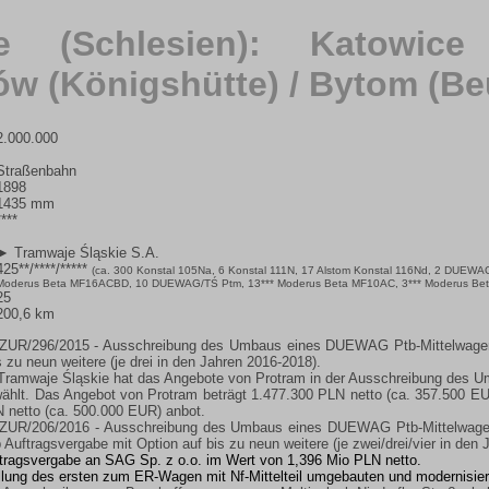
ie (Schlesien): Katowice
w (Königshütte) / Bytom (Be
2.000.000
Straßenbahn
1898
1435 mm
****
► Tramwaje Śląskie S.A.
425**/****/*****
(ca. 300 Konstal 105Na, 6 Konstal 111N, 17 Alstom Konstal 116Nd, 2 DUE
Moderus Beta MF16ACBD, 10 DUEWAG/TŚ Ptm, 13*** Moderus Beta MF10AC, 3*** Moderus Be
25
200,6 km
ZUR/296/2015 - Ausschreibung des Umbaus eines DUEWAG Ptb-Mittelwagen 
s zu neun weitere (je drei in den Jahren 2016-2018).
ramwaje Śląskie hat das Angebote von Protram in der Ausschreibung des 
wählt. Das Angebot von Protram beträgt 1.477.300 PLN netto (ca. 357.500 EU
N netto (ca. 500.000 EUR) anbot.
ZUR/206/2016 - Ausschreibung des Umbaus eines DUEWAG Ptb-Mittelwagen 
 Auftragsvergabe mit Option auf bis zu neun weitere (je zwei/drei/vier in den
ftragsvergabe an SAG Sp. z o.o. im Wert von 1,396 Mio PLN netto.
ellung des ersten zum ER-Wagen mit Nf-Mittelteil umgebauten und modernisier