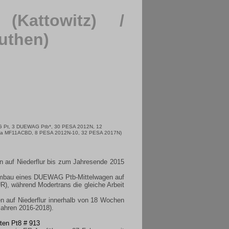
 (Kattowitz) /
uthen)
WAG Pt, 3 DUEWAG Ptb*, 30 PESA 2012N, 12
ta MF11ACBD, 8 PESA 2012N-10, 32 PESA 2017N)
auf Niederflur bis zum Jahresende 2015
Umbau eines DUEWAG Ptb-Mittelwagen auf
R), während Modertrans die gleiche Arbeit
auf Niederflur innerhalb von 18 Wochen
 Jahren 2016-2018).
ten Pt8 # 913