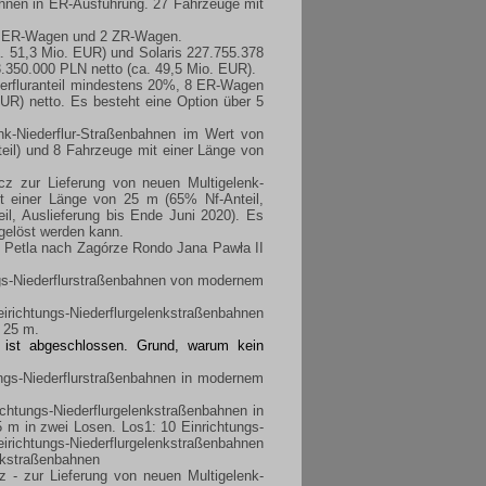
hnen in ER-Ausführung. 27 Fahrzeuge mit
 8 ER-Wagen und 2 ZR-Wagen.
 51,3 Mio. EUR) und Solaris 227.755.378
3.350.000 PLN netto (ca. 49,5 Mio. EUR).
derfluranteil mindestens 20%, 8 ER-Wagen
R) netto. Es besteht eine Option über 5
k-Niederflur-Straßenbahnen im Wert von
eil) und 8 Fahrzeuge mit einer Länge von
 zur Lieferung von neuen Multigelenk-
t einer Länge von 25 m (65% Nf-Anteil,
l, Auslieferung bis Ende Juni 2020). Es
ngelöst werden kann.
 Petla nach Zagórze Rondo Jana Pawła II
ngs-Niederflurstraßenbahnen von modernem
irichtungs-Niederflurgelenkstraßenbahnen
 25 m.
b ist abgeschlossen. Grund, warum kein
ngs-Niederflurstraßenbahnen in modernem
chtungs-Niederflurgelenkstraßenbahnen in
 m in zwei Losen. Los1: 10 Einrichtungs-
irichtungs-Niederflurgelenkstraßenbahnen
enkstraßenbahnen
 - zur Lieferung von neuen Multigelenk-