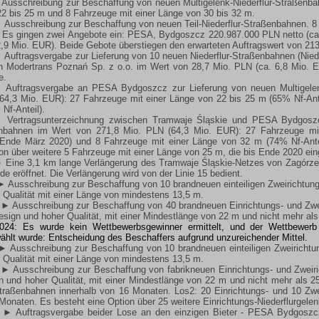
Ausschreibung zur Beschaffung von neuen Multigelenk-Niederflur-Straßenba
22 bis 25 m und 8 Fahrzeuge mit einer Länge von 30 bis 32 m.
 Ausschreibung zur Beschaffung von neuen Teil-Niederflur-Straßenbahnen.
Es gingen zwei Angebote ein: PESA, Bydgoszcz 220.987.000 PLN netto (ca.
2,9 Mio. EUR). Beide Gebote überstiegen den erwarteten Auftragswert von 21
 Auftragsvergabe zur Lieferung von 10 neuen Niederflur-Straßenbahnen (Nie
 Modertrans Poznań Sp. z o.o. im Wert von 28,7 Mio. PLN (ca. 6,8 Mio. EU
e.
 Auftragsvergabe an PESA Bydgoszcz zur Lieferung von neuen Multigelen
64,3 Mio. EUR): 27 Fahrzeuge mit einer Länge von 22 bis 25 m (65% Nf-Ant
Nf-Anteil).
 Vertragsunterzeichnung zwischen Tramwaje Śląskie und PESA Bydgoszcz
ßenbahnen im Wert von 271,8 Mio. PLN (64,3 Mio. EUR): 27 Fahrzeuge mi
 Ende März 2020) und 8 Fahrzeuge mit einer Länge von 32 m (74% Nf-Antei
ion über weitere 5 Fahrzeuge mit einer Länge von 25 m, die bis Ende 2020 ei
 Eine 3,1 km lange Verlängerung des Tramwaje Śląskie-Netzes von Zagórze
e eröffnet. Die Verlängerung wird von der Linie 15 bedient.
► Ausschreibung zur Beschaffung von 10 brandneuen einteiligen Zweirichtu
 Qualität mit einer Länge von mindestens 13,5 m.
:
► Ausschreibung zur Beschaffung von 40 brandneuen Einrichtungs- und Zwe
ign und hoher Qualität, mit einer Mindestlänge von 22 m und nicht mehr als
8.2024: Es wurde kein Wettbewerbsgewinner ermittelt, und der Wettbewer
hlt wurde: Entscheidung des Beschaffers aufgrund unzureichender Mittel.
► Ausschreibung zur Beschaffung von 10 brandneuen einteiligen Zweirichtu
 Qualität mit einer Länge von mindestens 13,5 m.
:
► Ausschreibung zur Beschaffung von fabrikneuen Einrichtungs- und Zweiri
und hoher Qualität, mit einer Mindestlänge von 22 m und nicht mehr als 25
straßenbahnen innerhalb von 16 Monaten. Los2: 20 Einrichtungs- und 10 Zwe
 Monaten. Es besteht eine Option über 25 weitere Einrichtungs-Niederflurgel
:
► Auftragsvergabe beider Lose an den einzigen Bieter - PESA Bydgoszcz