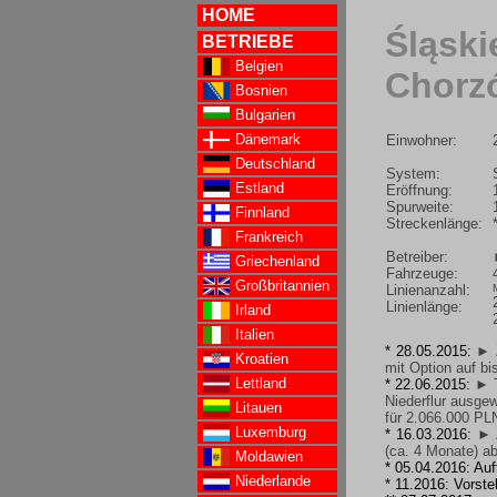
HOME
Śląsk
BETRIEBE
Belgien
Chorzó
Bosnien
Bulgarien
Dänemark
Einwohner:
Deutschland
System:
Estland
Eröffnung:
Spurweite:
Finnland
Streckenlänge:
Frankreich
Betreiber:
Griechenland
Fahrzeuge:
Großbritannien
Linienanzahl:
Linienlänge:
Irland
Italien
* 28.05.2015:
► 
Kroatien
mit Option auf bi
Lettland
* 22.06.2015:
► T
Niederflur ausge
Litauen
für 2.066.000 PL
Luxemburg
* 16.03.2016:
► 
(ca. 4 Monate) ab
Moldawien
* 05.04.2016: Au
Niederlande
* 11.2016: Vorst