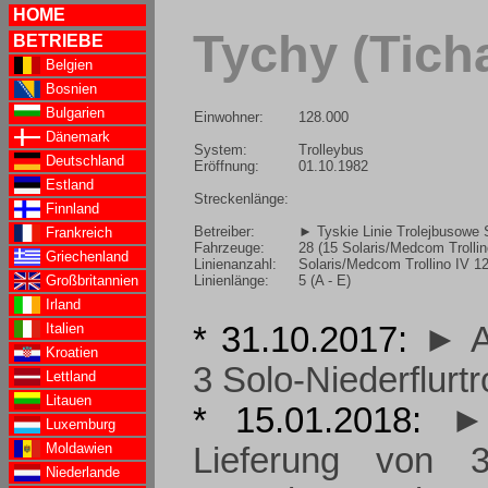
HOME
Tychy (Tich
BETRIEBE
Belgien
Bosnien
Bulgarien
Einwohner:
128.000
Dänemark
System:
Trolleybus
Deutschland
Eröffnung:
01.10.1982
Estland
Streckenlänge:
Finnland
Betreiber:
► Tyskie Linie Trolejbusowe S
Frankreich
Fahrzeuge:
28 (15 Solaris/Medcom Trollino
Griechenland
Linienanzahl:
Solaris/Medcom Trollino IV 12
Linienlänge:
5 (A - E)
Großbritannien
Irland
Italien
* 31.10.2017:
► A
Kroatien
3 Solo-Niederflurt
Lettland
Litauen
* 15.01.2018:
► 
Luxemburg
Moldawien
Lieferung von 3 
Niederlande