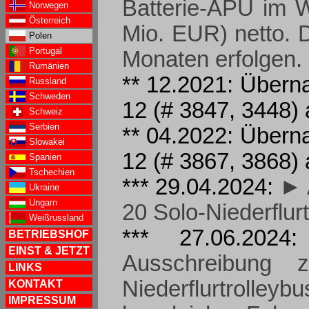
Batterie-APU im W
Norwegen
Österreich
Mio. EUR) netto. 
Polen
Portugal
Monaten erfolgen.
Rumänien
** 12.2021: Überna
Russland
Schweden
12 (# 3847, 3448) 
Schweiz
Serbien
** 04.2022: Überna
Slowakei
12 (# 3867, 3868) 
Spanien
Tschechien
*** 29.04.2024:
► 
Ukraine
Ungarn
20 Solo-Niederflur
Weißrussland
*** 27.06.202
BETRIEBSHOF
EINST & JETZT
Ausschreibung 
LINKS
Niederflurtrol
KONTAKT
IMPRESSUM