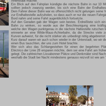
Innenstadt machte.
Ein Blick auf den Fahrplan kündigte die nächste Bahn in nur 10 M
sollten jedoch zwanzig werden, bis sich eine Bahn der Endhaltest
Dem Fahrer dieser Bahn war es offensichtlich nicht gelungen seine 
zur Endhaltestelle aufzuholen, so dass auch er nur die neuen Fahrgä
Bord nahm und seine Fahrt augenblicklich fortsetzte.
Auf den Geraden gab der Wagen sein bestes. Erdreißtete sich ein
Bahn zu winken, so wurde aus der Beschleunigung eine kräfti
welche den Wagen punktgenau in die nächste Haltestelle rutschen li
erinnerte an eine Wilde-Maus-Achterbahn, da die Strecke viele 
Kurven aufweist, für die nicht stärker als unbedingt nötig abgebremst
Kurz darauf waren wir auch schon wieder in der Unterstadt, wo wir 
einen Bus tauschten, der uns zum Hotel brachte.
Wer sich also das Schlangestehen für einen der begehrten Plä
Eléctrico der Linie 28 ersparen möchte, dem sei eine Fahrt am früh
gelegt. Die zahlreichen Lissabonner Plätze und Denkmäler sind Nach
weshalb die Stadt bei Nacht mindestens genauso reizvoll ist wie am 