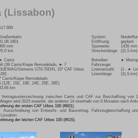
 (Lissabon)
517.800
Straßenbahn
System:
Niederflu
31.08.1901
Eröffnung:
geplant
900 mm
Spurweite:
1435 mm
25,0 km
Streckenlänge:
(11,5 km)
► Carris
Betreiber:
► Metropo
56 (38 Carris/Kiepe Remodelado,
► 7
Fahrzeuge:
DUEWAG/Siemens GT6-70D/N
, 15* CAF Urbos
Linienanzahl:
(1 -
► Lin
100)
Linienlänge:
(11,5 km)
7 Carris/Kiepe Remodelado
6 (12E, 15E, 18E, 24E, 25E, 28E)
33,66 km
Vertragsunterzeichnung zwischen Carris und CAF zur Beschaffung von 15
 Wagen wird 2023 erwartet, die anderen 14 innerhalb von 9 Monaten nach Ank
ieferung der ersten CAF Urbos 100 (#601).
 Ausschreibung von Entwurfs- und Bauvertrag, Fahrzeugbeschaffung und 
 Lissabon.
ieferung der letzten CAF Urbos 100 (#615).