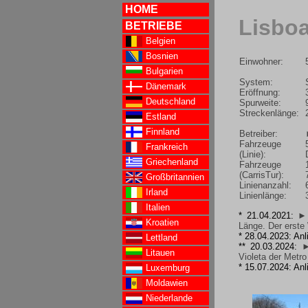
HOME
Lisboa
BETRIEBE
Belgien
Bosnien
Einwohner:
Bulgarien
System:
Dänemark
Eröffnung:
Deutschland
Spurweite:
Streckenlänge:
Estland
Finnland
Betreiber:
Fahrzeuge
Frankreich
(Linie):
Griechenland
Fahrzeuge
(CarrisTur):
Großbritannien
Linienanzahl:
Irland
Linienlänge:
Italien
* 21.04.2021:
► 
Kroatien
Länge. Der erste
* 28.04.2023: Anl
Lettland
** 20.03.2024:
►
Litauen
Violeta der Metro
* 15.07.2024: Anl
Luxemburg
Moldawien
Niederlande