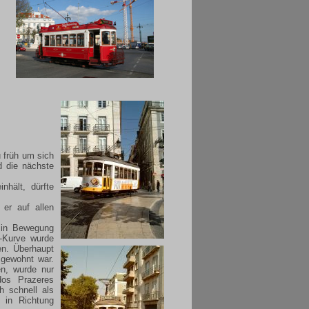
 früh um sich
d die nächste
nhält, dürfte
er auf allen
 in Bewegung
S-Kurve wurde
en. Überhaupt
 gewohnt war.
en, wurde nur
dos Prazeres
h schnell als
 in Richtung