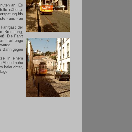
inuten an. Es
elle näherte.
Verspätung bis
ste - uns - an
 Fahrgast der
ge Bremsung,
eß. Die Fahrt
zum Teil enge
 wurde.
die Bahn gegen
tze in einem
en Abend nahe
ts beleuchtet,
Tage.