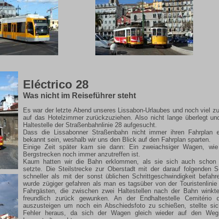
Eléctrico 28
Was nicht im Reiseführer steht
Es war der letzte Abend unseres Lissabon-Urlaubes und noch viel zu
auf das Hotelzimmer zurückzuziehen. Also nicht lange überlegt un
Haltestelle der Straßenbahnlinie 28 aufgesucht.
Dass die Lissabonner Straßenbahn nicht immer ihren Fahrplan ei
bekannt sein, weshalb wir uns den Blick auf den Fahrplan sparten.
Einige Zeit später kam sie dann: Ein zweiachsiger Wagen, wie 
Bergstrecken noch immer anzutreffen ist.
Kaum hatten wir die Bahn erklommen, als sie sich auch schon
setzte. Die Steilstrecke zur Oberstadt mit der darauf folgenden 
schneller als mit der sonst üblichen Schrittgeschwindigkeit befahr
wurde zügiger gefahren als man es tagsüber von der Touristenlinie
Fahrgästen, die zwischen zwei Haltestellen nach der Bahn winkt
freundlich zurück gewunken. An der Endhaltestelle Cemitério 
auszusteigen um noch ein Abschiedsfoto zu schießen, stellte sic
Fehler heraus, da sich der Wagen gleich wieder auf den Weg