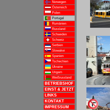
Norwegen
Österreich
Polen
Portugal
Rumänien
Russland
Schweden
Schweiz
Serbien
Slowakei
Spanien
Tschechien
Ukraine
Ungarn
Weißrussland
BETRIEBSHOF
EINST & JETZT
LINKS
KONTAKT
IMPRESSUM