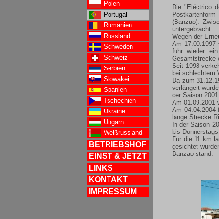
Polen
Die "Eléctrico 
Portugal
Postkartenform
(Banzao). Zwisc
Rumänien
untergebracht.
Russland
Wegen der Erneu
Am 17.09.1997 
Schweden
fuhr wieder ei
Schweiz
Gesamtstrecke 
Seit 1998 verke
Serbien
bei schlechtem 
Slowakei
Da zum 31.12.19
verlängert wurd
Spanien
der Saison 2001 
Tschechien
Am 01.09.2001 wu
Am 04.04.2004 f
Ukraine
lange Strecke Ri
Ungarn
In der Saison 2
bis Donnerstags
Weißrussland
Für die 11 km l
BETRIEBSHOF
gesichtet wurde
Banzao stand.
EINST & JETZT
LINKS
KONTAKT
IMPRESSUM