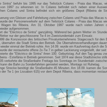
de Sintra" befuhr bis 1995 nur das Teilstück Colares - Praia das Macas,
 von 1997 zu erkennen ist. In Colares befindet sich neben einer Auswei
hen Colares und Sintra befindet sich ein größeres Depot (Ribeira de Sin
erung von Gleisen und Fahrleitung zwischen Colares und Praia das Macas ru
wurde der Personenverkehr auf dem Teilstück Colares - Praia das Macas 
n Wagen bis Ribeira. Am 31. Oktober 1997 wurde nach vielen Jahren d
wieder aufgenommen.
hrt die "Eléctrico de Sintra" ganzjährig. Während bei gutem Wetter im Stun
Wetter nur der geschlossene Tw 4 im Zweistundentakt zum Einsatz.
99 die Konzession des britischen Privatunternehmens Stagecoach für den Be
e, übernahm die Stadt Sintra den Betrieb. Die Übernahmeverhandlungen dauer
wieder einmal der Betrieb ruhte. Am 14.09. wurde ein Kaufvertrag durch die S
rde der restaurierte offene 2x-Tw 7 in gelber Lackierung vorgestellt, der sei
eierte die "Eléctrico de Sintra" ihren 100. Geburtstag. Auf den Tag genau z
beira - Estefânia in Betrieb genommen. Seit 1974 war diese Stadtstrecke still
005 verkehrte die Straßenbahn Freitags bis Sonntags im Stundentakt zwische
 kann die Bahn zu Sonderfahrten gemietet werden, Montags ist Ruhetag.
ange Strecke benötigt die Straßenbahn 45 Minuten. Am 18.09. kamen die S
n der Tw 1 (ex Lissabon 615) vor dem Depot Ribeira, dass momentan restauri