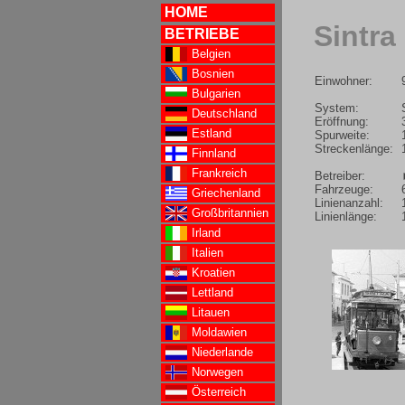
HOME
Sintra
BETRIEBE
Belgien
Bosnien
Einwohner:
Bulgarien
System:
Deutschland
Eröffnung:
Estland
Spurweite:
Streckenlänge:
Finnland
Frankreich
Betreiber:
Fahrzeuge:
Griechenland
Linienanzahl:
Großbritannien
Linienlänge:
Irland
Italien
Kroatien
Lettland
Litauen
Moldawien
Niederlande
Norwegen
Österreich