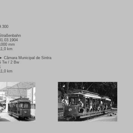
9.300
Straßenbahn
31.03.1904
1000 mm
11,0 km
► Câmara Municipal de Sintra
6 Tw / 2 Bw
1
11,0 km