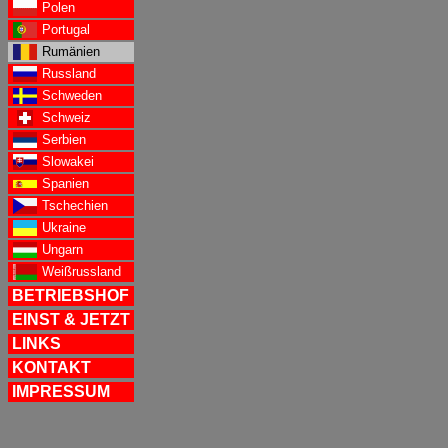
Polen
Portugal
Rumänien
Russland
Schweden
Schweiz
Serbien
Slowakei
Spanien
Tschechien
Ukraine
Ungarn
Weißrussland
BETRIEBSHOF
EINST & JETZT
LINKS
KONTAKT
IMPRESSUM