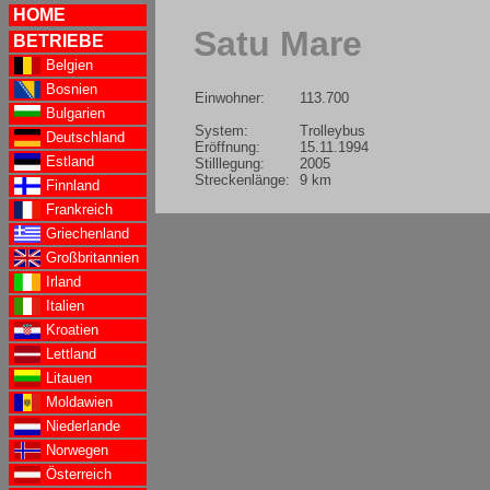
HOME
Satu Mare
BETRIEBE
Belgien
Bosnien
Einwohner:
113.700
Bulgarien
System:
Trolleybus
Deutschland
Eröffnung:
15.11.1994
Estland
Stilllegung:
2005
Streckenlänge:
9 km
Finnland
Frankreich
Griechenland
Großbritannien
Irland
Italien
Kroatien
Lettland
Litauen
Moldawien
Niederlande
Norwegen
Österreich