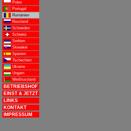
Polen
Portugal
Rumänien
Russland
Schweden
Schweiz
Serbien
Slowakei
Spanien
Tschechien
Ukraine
Ungarn
Weißrussland
BETRIEBSHOF
EINST & JETZT
LINKS
KONTAKT
IMPRESSUM