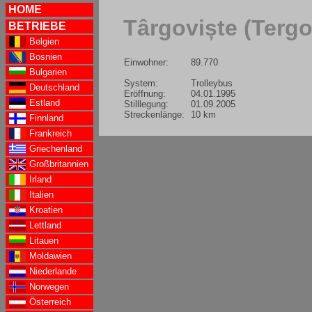
HOME
Târgoviște (Terg
BETRIEBE
Belgien
Bosnien
Einwohner:
89.770
Bulgarien
System:
Trolleybus
Deutschland
Eröffnung:
04.01.1995
Estland
Stilllegung:
01.09.2005
Streckenlänge:
10 km
Finnland
Frankreich
Griechenland
Großbritannien
Irland
Italien
Kroatien
Lettland
Litauen
Moldawien
Niederlande
Norwegen
Österreich