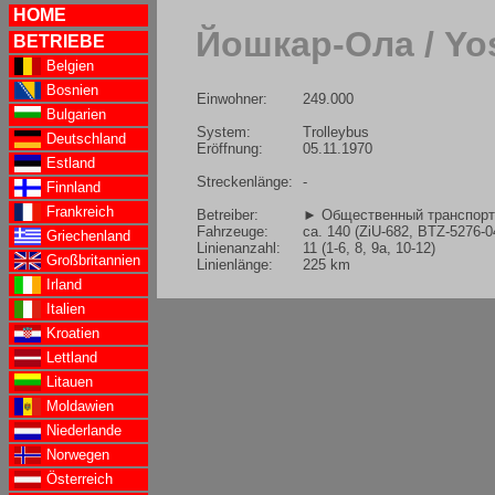
HOME
Йошкар-Ола / Yos
BETRIEBE
Belgien
Bosnien
Einwohner:
249.000
Bulgarien
System:
Trolleybus
Deutschland
Eröffnung:
05.11.1970
Estland
Streckenlänge:
-
Finnland
Frankreich
Betreiber:
► Общественный транспорт Й
Fahrzeuge:
ca. 140 (ZiU-682, BTZ-5276-0
Griechenland
Linienanzahl:
11 (1-6, 8, 9a, 10-12)
Großbritannien
Linienlänge:
225 km
Irland
Italien
Kroatien
Lettland
Litauen
Moldawien
Niederlande
Norwegen
Österreich