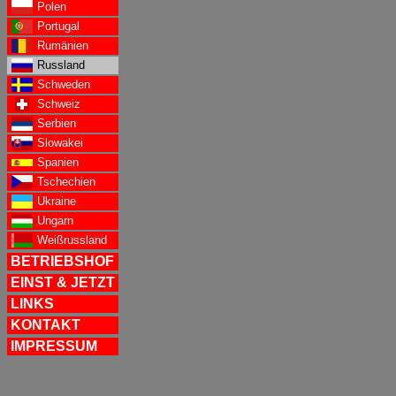
Polen
Portugal
Rumänien
Russland
Schweden
Schweiz
Serbien
Slowakei
Spanien
Tschechien
Ukraine
Ungarn
Weißrussland
BETRIEBSHOF
EINST & JETZT
LINKS
KONTAKT
IMPRESSUM