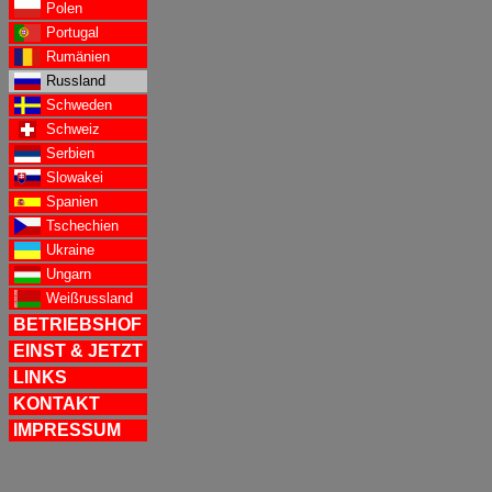
Polen
Portugal
Rumänien
Russland
Schweden
Schweiz
Serbien
Slowakei
Spanien
Tschechien
Ukraine
Ungarn
Weißrussland
BETRIEBSHOF
EINST & JETZT
LINKS
KONTAKT
IMPRESSUM