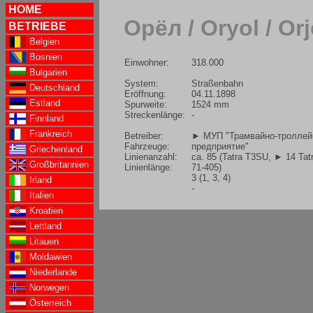
HOME
Орёл / Oryol / Orj
BETRIEBE
Belgien
Bosnien
Einwohner:
318.000
Bulgarien
System:
Straßenbahn
Deutschland
Eröffnung:
04.11.1898
Estland
Spurweite:
1524 mm
Streckenlänge:
-
Finnland
Frankreich
Betreiber:
► МУП "Трамвайно-троллей
Fahrzeuge:
предприятие"
Griechenland
Linienanzahl:
ca. 85 (Tatra T3SU,
► 14 Tat
Großbritannien
Linienlänge:
71-405)
3 (1, 3, 4)
Irland
-
Italien
Kroatien
Lettland
Litauen
Moldawien
Niederlande
Norwegen
Österreich