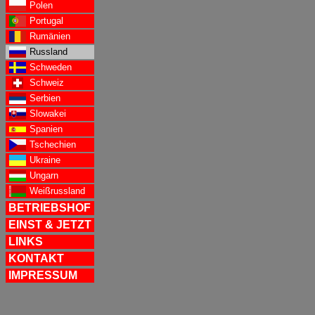
Polen
Portugal
Rumänien
Russland
Schweden
Schweiz
Serbien
Slowakei
Spanien
Tschechien
Ukraine
Ungarn
Weißrussland
BETRIEBSHOF
EINST & JETZT
LINKS
KONTAKT
IMPRESSUM