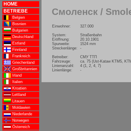
HOME
Смоленск / Smol
BETRIEBE
Belgien
Bosnien
Einwohner:
327.000
Bulgarien
System:
Straßenbahn
Deutschland
Eröffnung:
20.10.1901
Estland
Spurweite:
1524 mm
Streckenlänge:
-
Finnland
Frankreich
Betreiber:
СМУ ТТП
Fahrzeuge:
ca. 75 (Ust-Kataw KTM5, K
Griechenland
Linienanzahl:
4 (1, 2, 4, 7)
Großbritannien
Linienlänge:
-
Irland
Italien
Kroatien
Lettland
Litauen
Moldawien
Niederlande
Norwegen
Österreich