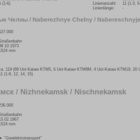
6 (1-6)
Linienanzahl:
11 (1-3, 5
Linienlänge:
-
е Челны / Naberezhnye Chelny / Nabereschnyje
527.000
Straßenbahn
08.10.1973
1524 mm
ca. 119 (89 Ust-Kataw KTM5, 6 Ust-Kataw KTM8M, 4 Ust-Kataw KTM19, 20
11 (1-8, 12, 14, 15)
мск / Nizhnekamsk / Nischnekamsk
236.000
Straßenbahn
15.02.1967
1524 mm
► "Gorelektrotransport"