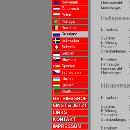
Norwegen
Linienanzahl:
Linienlänge:
-
Österreich
Polen
Набережны
Portugal
Rumänien
Einwohner:
Russland
System:
Schweden
Eröffnung:
Schweiz
Spurweite:
Streckenlänge:
-
Serbien
Slowakei
Betreiber:
-
Fahrzeuge:
Spanien
Linienanzahl:
Tschechien
Linienlänge:
-
Ukraine
Нижнека
Ungarn
Weißrussland
Einwohner:
BETRIEBSHOF
EINST & JETZT
System:
Eröffnung:
LINKS
Spurweite:
KONTAKT
Streckenlänge:
-
IMPRESSUM
Betreiber: