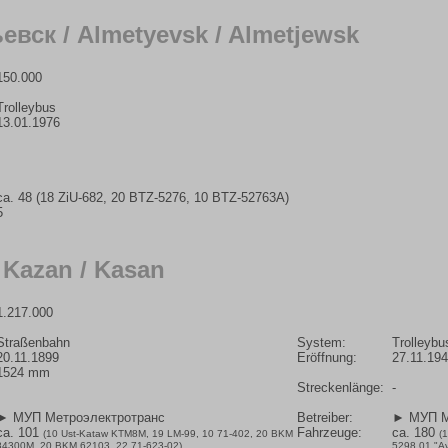
вск / Almetyevsk / Almetjewsk
150.000
Trolleybus
13.01.1976
ca. 48 (18 ZiU-682, 20 BTZ-5276, 10 BTZ-52763A)
5
 Kazan / Kasan
1.217.000
Straßenbahn
System:
Trolleybu
20.11.1899
Eröffnung:
27.11.19
1524 mm
Streckenlänge:
-
► МУП Метроэлектротранс
Betreiber:
► МУП М
ca. 101
Fahrzeuge:
ca. 180
(10 Ust-Kataw KTM8M, 19 LM-99, 10 71-402, 20 BKM
(
84300M, 20 BKM 62103, 22 71-623-02)
5298.01 "A