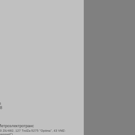
s
48
етроэлектротранс
10 ZiU-682, 127 TrolZa-5275 "Optima", 43 VMZ-
vangard")