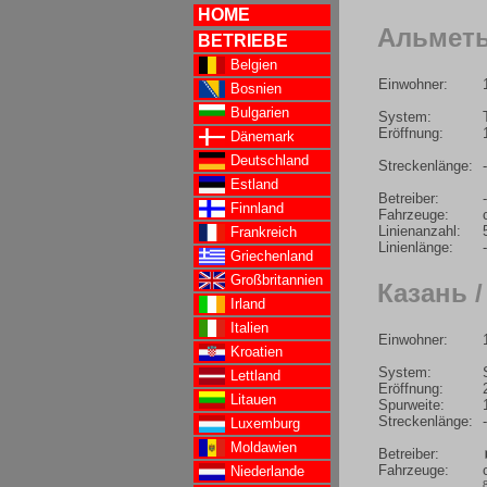
HOME
Альметье
BETRIEBE
Belgien
Einwohner:
Bosnien
Bulgarien
System:
Eröffnung:
Dänemark
Deutschland
Streckenlänge:
-
Estland
Betreiber:
-
Finnland
Fahrzeuge:
Linienanzahl:
Frankreich
Linienlänge:
-
Griechenland
Großbritannien
Казань /
Irland
Italien
Einwohner:
Kroatien
System:
Lettland
Eröffnung:
Litauen
Spurweite:
Streckenlänge:
-
Luxemburg
Moldawien
Betreiber:
Fahrzeuge:
Niederlande