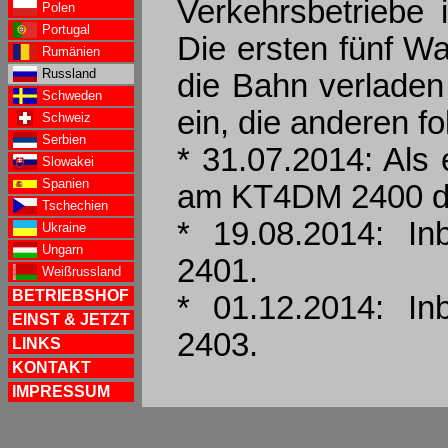
Verkehrsbetriebe
Polen
Portugal
Die ersten fünf W
Rumänien
Russland
die Bahn verladen
Schweden
ein, die anderen fo
Schweiz
Serbien
* 31.07.2014: Als
Slowakei
Spanien
am KT4DM 2400 der
Tschechien
* 19.08.2014: I
Ukraine
Ungarn
2401.
Weißrussland
BETRIEBSHOF
* 01.12.2014: I
EINST & JETZT
2403.
LINKS
KONTAKT
IMPRESSUM