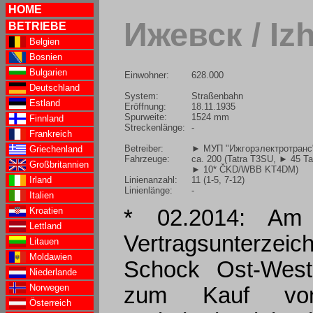
HOME
Ижевск / Iz
BETRIEBE
Belgien
Bosnien
Bulgarien
Einwohner:
628.000
Deutschland
System:
Straßenbahn
Estland
Eröffnung:
18.11.1935
Spurweite:
1524 mm
Finnland
Streckenlänge:
-
Frankreich
Betreiber:
► МУП "Ижгорэлектротранс
Griechenland
Fahrzeuge:
ca. 200 (Tatra T3SU,
► 45 Ta
Großbritannien
► 10* ČKD/WBB KT4DM
)
Linienanzahl:
11 (1-5, 7-12)
Irland
Linienlänge:
-
Italien
Kroatien
* 02.2014: Am 
Lettland
Vertragsunterze
Litauen
Moldawien
Schock Ost-West
Niederlande
Norwegen
zum Kauf vo
Österreich