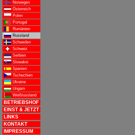
Norwegen
Österreich
Polen
Portugal
Rumänien
Russland
Schweden
Schweiz
Serbien
Slowakei
Spanien
Tschechien
Ukraine
Ungarn
Weißrussland
BETRIEBSHOF
EINST & JETZT
LINKS
KONTAKT
IMPRESSUM