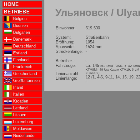
HOME
Ульяновск / Ulya
BETRIEBE
Belgien
Bosnien
Einwohner:
619.500
Bulgarien
System:
Straßenbahn
Dänemark
Eröffnung:
1954
Deutschland
Spurweite:
1524 mm
Streckenlänge:
-
Estland
Finnland
Betreiber:
-
Fahrzeuge:
ca. 145
(61 Tatra T3SU,
► 42 Tatr
Frankreich
KTM8M], 49 Ust-Kataw KTM19, 6 LM
Linienanzahl:
»Lionet«)
Griechenland
12 (1, 4-6, 9-11, 14, 15, 19, 2
Linienlänge:
Großbritannien
-
Irland
Italien
Kroatien
Lettland
Litauen
Luxemburg
Moldawien
Niederlande