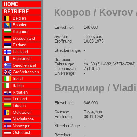
HOME
Ковров / Kovrov
BETRIEBE
Belgien
Bosnien
Einwohner:
148.000
Bulgarien
System:
Trolleybus
Deutschland
Eröffnung:
10.03.1975
Estland
Streckenlänge:
-
Finnland
Frankreich
Betreiber:
-
Fahrzeuge:
ca. 60 (ZiU-682, VZTM-5284)
Griechenland
Linienanzahl:
7 (1-6, 8)
Großbritannien
Linienlänge:
-
Irland
Владимир / Vladi
Italien
Kroatien
Lettland
Einwohner:
346.000
Litauen
System:
Trolleybus
Moldawien
Eröffnung:
06.11.1952
Niederlande
Streckenlänge:
-
Norwegen
Österreich
Betreiber:
-