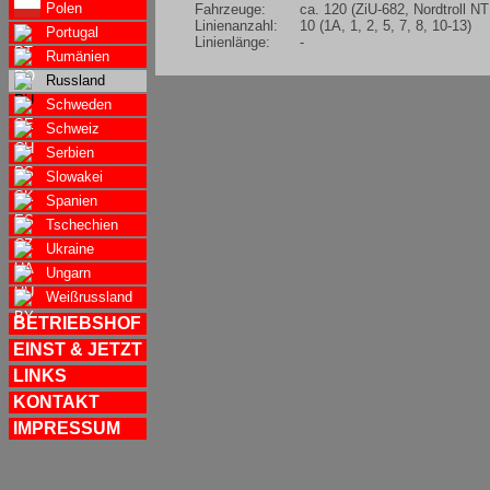
Polen
Fahrzeuge:
ca. 120 (ZiU-682, Nordtroll 
Linienanzahl:
10 (1A, 1, 2, 5, 7, 8, 10-13)
Portugal
Linienlänge:
-
Rumänien
Russland
Schweden
Schweiz
Serbien
Slowakei
Spanien
Tschechien
Ukraine
Ungarn
Weißrussland
BETRIEBSHOF
EINST & JETZT
LINKS
KONTAKT
IMPRESSUM