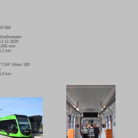
83.560
Straßenbahn
13.12.2020
1435 mm
6,2 km
7 CAF Urbos 100
1
5,5 km