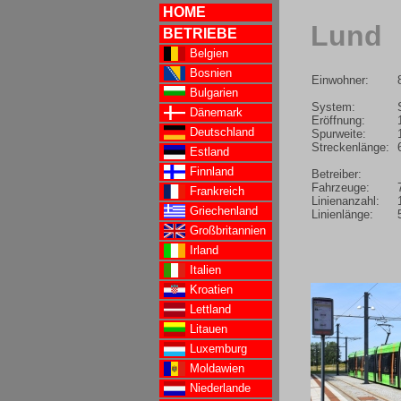
HOME
Lund
BETRIEBE
Belgien
Bosnien
Einwohner:
Bulgarien
System:
Dänemark
Eröffnung:
Deutschland
Spurweite:
Streckenlänge:
Estland
Finnland
Betreiber:
Fahrzeuge:
Frankreich
Linienanzahl:
Griechenland
Linienlänge:
Großbritannien
Irland
Italien
Kroatien
Lettland
Litauen
Luxemburg
Moldawien
Niederlande