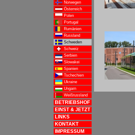
Norwegen
Österreich
Polen
Portugal
Rumänien
Russland
Schweden
Schweiz
Serbien
Slowakei
Spanien
Tschechien
Ukraine
Ungarn
Weißrussland
BETRIEBSHOF
EINST & JETZT
LINKS
KONTAKT
IMPRESSUM