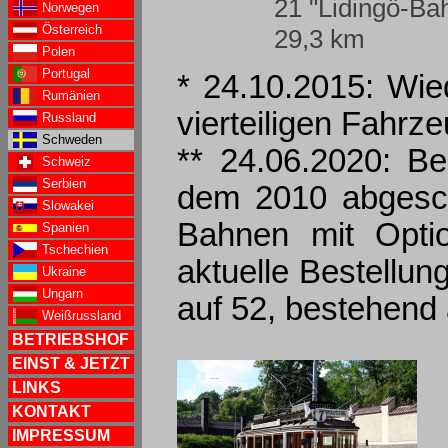
21 "Lidingö-Ba
Norwegen
Österreich
29,3 km
Polen
Portugal
* 24.10.2015: Wie
Rumänien
vierteiligen Fahr
Russland
Schweden
** 24.06.2020: B
Schweiz
Serbien
dem 2010 abgesc
Slowakei
Bahnen mit Optio
Spanien
Tschechien
aktuelle Bestellun
Ukraine
Ungarn
auf 52, bestehend
Weißrussland
BETRIEBSHOF
EINST & JETZT
LINKS
KONTAKT
IMPRESSUM