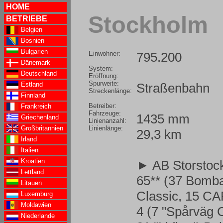
HOME
Stockholm
BETRIEBE
Belgien
Bosnien
Bulgarien
Einwohner:
795.200
Dänemark
System:
Deutschland
Eröffnung:
Spurweite:
Straßenbahn
Estland
Streckenlänge:
Finnland
Betreiber:
Frankreich
Fahrzeuge:
1435 mm
Griechenland
Linienanzahl:
Linienlänge:
Großbritannien
29,3 km
Irland
Italien
Kroatien
► AB Storstock
Lettland
65** (37 Bombar
Litauen
Classic
, 15 CA
Luxemburg
Moldawien
4 (7 "Spårväg C
Niederlande