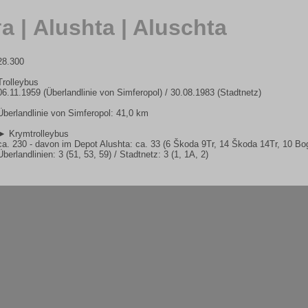
 | Alushta | Aluschta
28.300
Trolleybus
06.11.1959 (Überlandlinie von Simferopol) / 30.08.1983 (Stadtnetz)
Überlandlinie von Simferopol: 41,0 km
► Krymtrolleybus
ca. 230 - davon im Depot Alushta: ca. 33 (6 Škoda 9Tr, 14 Škoda 14Tr, 10 B
Überlandlinien: 3 (51, 53, 59) / Stadtnetz: 3 (1, 1A, 2)