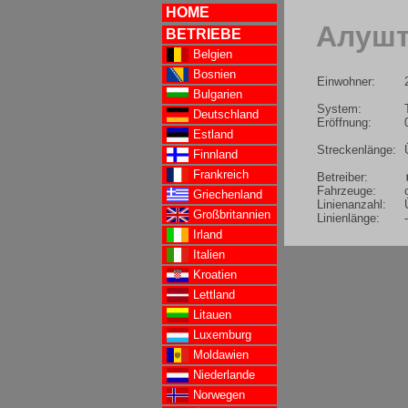
HOME
Алушта
BETRIEBE
Belgien
Bosnien
Einwohner:
Bulgarien
System:
Deutschland
Eröffnung:
Estland
Streckenlänge:
Finnland
Frankreich
Betreiber:
Fahrzeuge:
Griechenland
Linienanzahl:
Großbritannien
Linienlänge:
-
Irland
Italien
Kroatien
Lettland
Litauen
Luxemburg
Moldawien
Niederlande
Norwegen