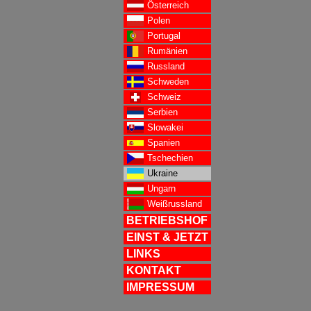
Österreich
Polen
Portugal
Rumänien
Russland
Schweden
Schweiz
Serbien
Slowakei
Spanien
Tschechien
Ukraine
Ungarn
Weißrussland
BETRIEBSHOF
EINST & JETZT
LINKS
KONTAKT
IMPRESSUM