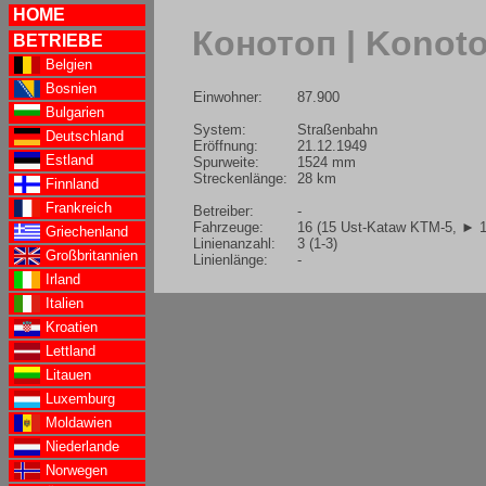
HOME
Конотоп | Konot
BETRIEBE
Belgien
Bosnien
Einwohner:
87.900
Bulgarien
System:
Straßenbahn
Deutschland
Eröffnung:
21.12.1949
Estland
Spurweite:
1524 mm
Streckenlänge:
28 km
Finnland
Frankreich
Betreiber:
-
Fahrzeuge:
16 (15 Ust-Kataw KTM-5,
► 1
Griechenland
Linienanzahl:
3 (1-3)
Großbritannien
Linienlänge:
-
Irland
Italien
Kroatien
Lettland
Litauen
Luxemburg
Moldawien
Niederlande
Norwegen