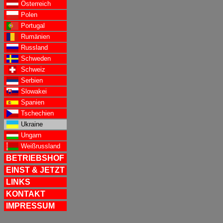
Österreich
Polen
Portugal
Rumänien
Russland
Schweden
Schweiz
Serbien
Slowakei
Spanien
Tschechien
Ukraine
Ungarn
Weißrussland
BETRIEBSHOF
EINST & JETZT
LINKS
KONTAKT
IMPRESSUM