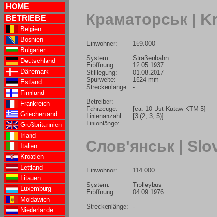
HOME
Краматорськ | K
BETRIEBE
Belgien
Bosnien
Einwohner:
159.000
Bulgarien
System:
Straßenbahn
Deutschland
Eröffnung:
12.05.1937
Dänemark
Stilllegung:
01.08.2017
Spurweite:
1524 mm
Estland
Streckenlänge:
-
Finnland
Betreiber:
-
Frankreich
Fahrzeuge:
[ca. 10 Ust-Kataw KTM-5]
Griechenland
Linienanzahl:
[3 (2, 3, 5)]
Linienlänge:
-
Großbritannien
Irland
Слов'янськ | Slo
Italien
Kroatien
Lettland
Einwohner:
114.000
Litauen
System:
Trolleybus
Luxemburg
Eröffnung:
04.09.1976
Moldawien
Streckenlänge:
-
Niederlande