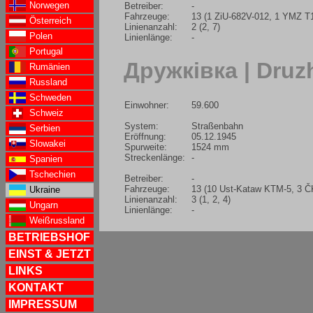
Norwegen
Betreiber:
-
Fahrzeuge:
13 (1 ZiU-682V-012, 1 YMZ T
Österreich
Linienanzahl:
2 (2, 7)
Polen
Linienlänge:
-
Portugal
Дружківка | Druz
Rumänien
Russland
Schweden
Einwohner:
59.600
Schweiz
System:
Straßenbahn
Serbien
Eröffnung:
05.12.1945
Slowakei
Spurweite:
1524 mm
Streckenlänge:
-
Spanien
Tschechien
Betreiber:
-
Fahrzeuge:
13 (10 Ust-Kataw KTM-5, 3 ČK
Ukraine
Linienanzahl:
3 (1, 2, 4)
Ungarn
Linienlänge:
-
Weißrussland
BETRIEBSHOF
EINST & JETZT
LINKS
KONTAKT
IMPRESSUM