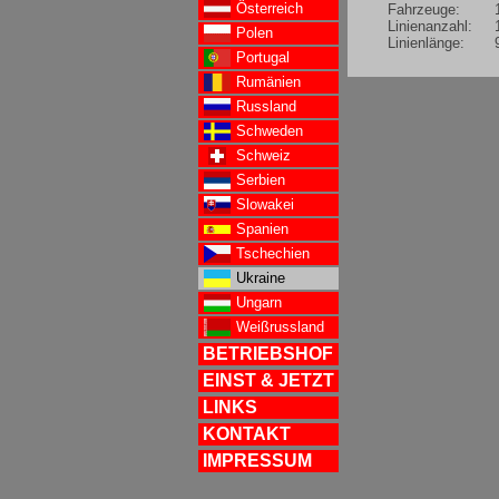
Österreich
Fahrzeuge:
Linienanzahl:
Polen
Linienlänge:
Portugal
Rumänien
Russland
Schweden
Schweiz
Serbien
Slowakei
Spanien
Tschechien
Ukraine
Ungarn
Weißrussland
BETRIEBSHOF
EINST & JETZT
LINKS
KONTAKT
IMPRESSUM