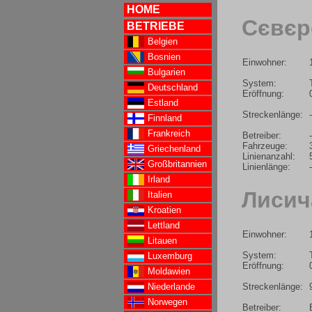
HOME
Сєвєр
BETRIEBE
Belgien
Bosnien
Einwohner:
Bulgarien
System:
Deutschland
Eröffnung:
Estland
Streckenlänge:
-
Finnland
Frankreich
Betreiber:
-
Fahrzeuge:
Griechenland
Linienanzahl:
Großbritannien
Linienlänge:
-
Irland
Лисич
Italien
Kroatien
Lettland
Einwohner:
Litauen
System:
Luxemburg
Eröffnung:
Moldawien
Streckenlänge:
Niederlande
Norwegen
Betreiber: