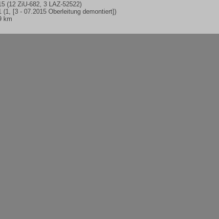
15 (12 ZiU-682, 3 LAZ-52522)
1 (1, [3 - 07.2015 Oberleitung demontiert])
9 km