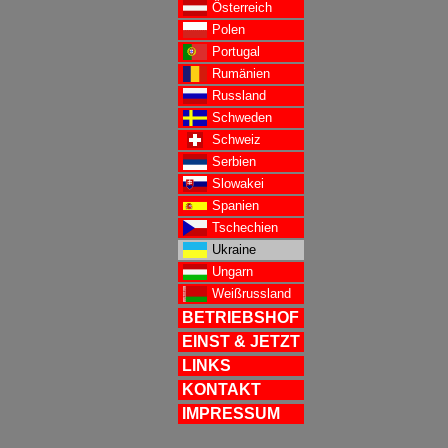
Österreich
Polen
Portugal
Rumänien
Russland
Schweden
Schweiz
Serbien
Slowakei
Spanien
Tschechien
Ukraine
Ungarn
Weißrussland
BETRIEBSHOF
EINST & JETZT
LINKS
KONTAKT
IMPRESSUM