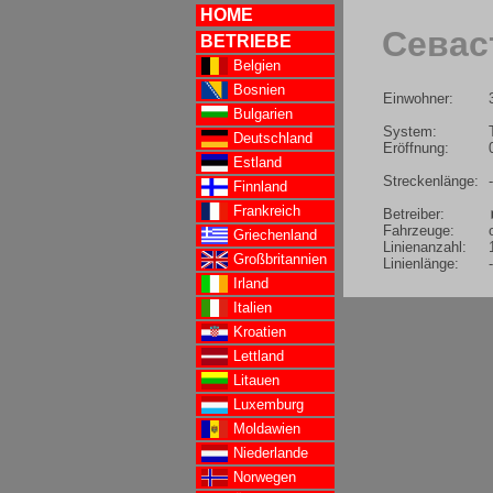
HOME
Севаст
BETRIEBE
Belgien
Bosnien
Einwohner:
Bulgarien
System:
Deutschland
Eröffnung:
Estland
Streckenlänge:
-
Finnland
Frankreich
Betreiber:
Fahrzeuge:
Griechenland
Linienanzahl:
Großbritannien
Linienlänge:
-
Irland
Italien
Kroatien
Lettland
Litauen
Luxemburg
Moldawien
Niederlande
Norwegen