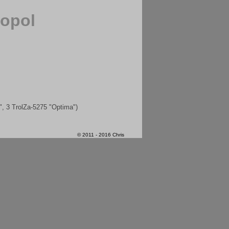
topol
, 3 TrolZa-5275 "Optima")
© 2011 - 2016 Chris