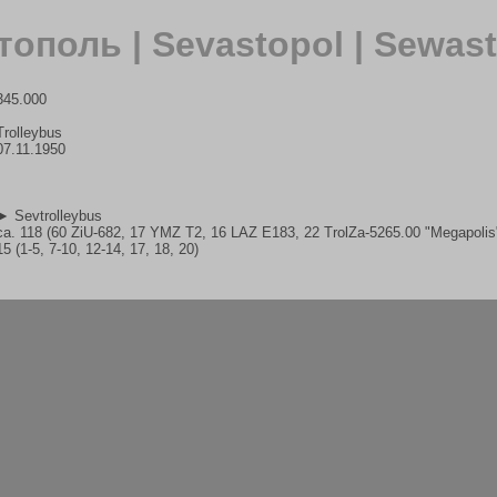
ополь | Sevastopol | Sewas
345.000
Trolleybus
07.11.1950
► Sevtrolleybus
ca. 118 (60 ZiU-682, 17 YMZ T2, 16 LAZ E183, 22 TrolZa-5265.00 "Megapolis"
15 (1-5, 7-10, 12-14, 17, 18, 20)