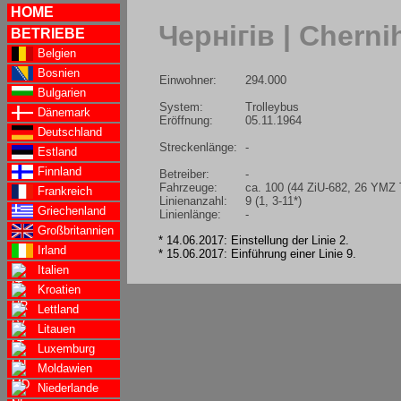
HOME
Чернігів | Cherni
BETRIEBE
Belgien
Bosnien
Einwohner:
294.000
Bulgarien
System:
Trolleybus
Dänemark
Eröffnung:
05.11.1964
Deutschland
Streckenlänge:
-
Estland
Finnland
Betreiber:
-
Fahrzeuge:
ca. 100 (44 ZiU-682, 26 YMZ
Frankreich
Linienanzahl:
9 (1, 3-11*)
Griechenland
Linienlänge:
-
Großbritannien
* 14.06.2017: Einstellung der Linie 2.
Irland
* 15.06.2017: Einführung einer Linie 9.
Italien
Kroatien
Lettland
Litauen
Luxemburg
Moldawien
Niederlande