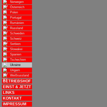
Norwegen
Österreich
Polen
Portugal
Rumänien
Russland
Schweden
Schweiz
Serbien
Slowakei
Spanien
Tschechien
Ukraine
Ungarn
Weißrussland
BETRIEBSHOF
EINST & JETZT
LINKS
KONTAKT
IMPRESSUM