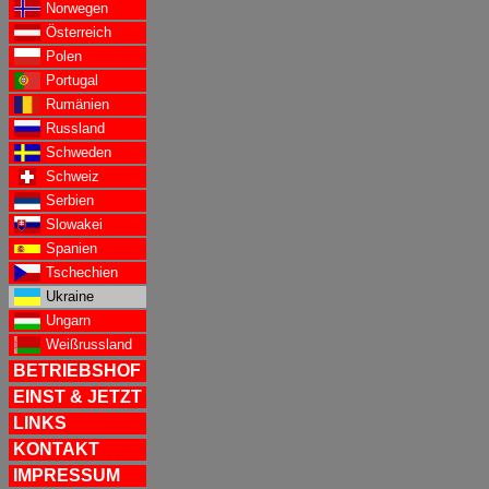
Norwegen
Österreich
Polen
Portugal
Rumänien
Russland
Schweden
Schweiz
Serbien
Slowakei
Spanien
Tschechien
Ukraine
Ungarn
Weißrussland
BETRIEBSHOF
EINST & JETZT
LINKS
KONTAKT
IMPRESSUM