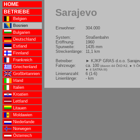
HOME
Sarajevo
BETRIEBE
Belgien
Bosnien
Einwohner:
304.000
Bulgarien
System:
Straßenbahn
Deutschland
Eröffnung:
1960
Estland
Spurweite:
1435 mm
Streckenlänge:
11,1 km
Finnland
Frankreich
Betreiber:
► KJKP GRAS d.o.o. Saraje
Fahrzeuge:
ca. 100
(davon 44 ČKD K2,
► 5 Č
Griechenland
► 4 SATRA III
)
Linienanzahl:
6 (1-6)
Großbritannien
Linienlänge:
- km
Irland
Italien
Kroatien
Lettland
Litauen
Moldawien
Niederlande
Norwegen
Österreich