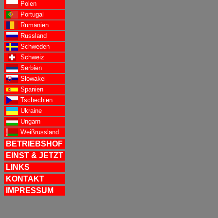
Polen
Portugal
Rumänien
Russland
Schweden
Schweiz
Serbien
Slowakei
Spanien
Tschechien
Ukraine
Ungarn
Weißrussland
BETRIEBSHOF
EINST & JETZT
LINKS
KONTAKT
IMPRESSUM