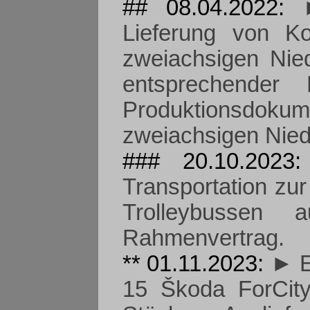
## 08.04.2022:
Lieferung von K
zweiachsigen Nied
entsprechender D
Produktionsdok
zweiachsigen Niede
### 20.10.202
Transportation zu
Trolleybussen
Rahmenvertrag.
** 01.11.2023:
► E
15 Škoda ForCit