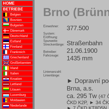
HOME
Brno (Brünn
BETRIEBE
Belgien
Bosnien
Bulgarien
Einwohner:
377.500
Dänemark
System:
Deutschland
Eröffnung:
Spurweite:
Straßenbahn
Estland
Streckenlänge:
Finnland
21.06.1900
Betreiber:
Frankreich
Fahrzeuge:
1435 mm
Griechenland
Großbritannien
Irland
Linienanzahl:
Italien
Linienlänge:
Kroatien
► Dopravní po
Lettland
Brna, a.s.
Litauen
ca. 295 Tw
Luxemburg
(47 
Moldawien
ČKD K2P,
► 34 ČK
Niederlande
► 7 ČKD KT8D5N
,