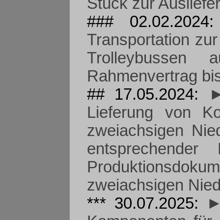
Stück zur Ausliefe
### 02.02.202
Transportation zu
Trolleybussen
Rahmenvertrag bi
## 17.05.2024:
►
Lieferung von K
zweiachsigen Nied
entsprechender D
Produktionsdoku
zweiachsigen Niede
*** 30.07.2025:
►