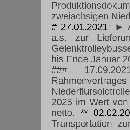
Produktionsdok
zweiachsigen Niede
# 27.01.2021:
► A
a.s. zur Liefe
Gelenktrolleybuss
bis Ende Januar 2
### 17.09.2
Rahmenvert
Niederflursolotro
2025 im Wert von
netto.
** 02.02.2
Transportation zu