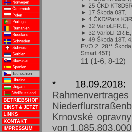
Norwegen
► 25 ČKD KT8D5R
Österreich
► 17 Škoda 03T
,
Polen
► 4 ČKD/Pars K3
Portugal
► 32 VarioLFR.E
,
Rumänien
► 32 VarioLF2R.E
,
Russland
► 49 Škoda 13T
, 
Schweden
EVO 2, 28** Škoda 
Schweiz
Smart 45T)
Serbien
11 (1-6, 8-12)
Slowakei
Spanien
Tschechien
Ukraine
* 18.09.201
Ungarn
Rahmenvertra
Weißrussland
BETRIEBSHOF
Niederflurstraß
EINST & JETZT
LINKS
Krnovské opravny 
KONTAKT
von 1.085.803.000
IMPRESSUM