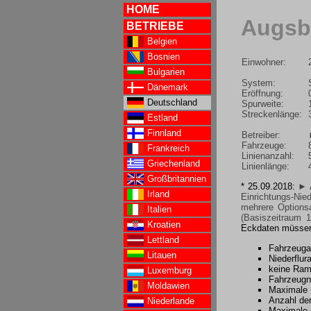
HOME
Augsb
BETRIEBE
Belgien
Bosnien
Einwohner:
Bulgarien
System:
Dänemark
Eröffnung:
Deutschland
Spurweite:
Streckenlänge:
Estland
Finnland
Betreiber:
Fahrzeuge:
Frankreich
Linienanzahl:
Griechenland
Linienlänge:
Großbritannien
* 25.09.2018:
► A
Irland
Einrichtungs-Nie
mehrere Optionsa
Italien
(Basiszeitraum 1
Kroatien
Eckdaten müssen 
Lettland
Fahrzeugar
Litauen
Niederflur
keine Ram
Luxemburg
Fahrzeugn
Moldawien
Maximale 
Anzahl der
Niederlande
Maximale A