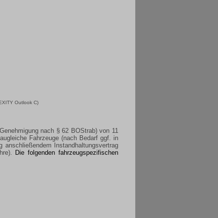
EXITY Outlook C
)
e (Genehmigung nach § 62 BOStrab) von 11
baugleiche Fahrzeuge (nach Bedarf ggf. in
ng anschließendem Instandhaltungsvertrag
re).
Die folgenden fahrzeugspezifischen