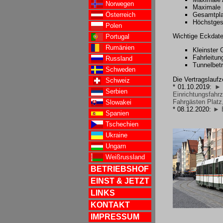
Norwegen
Maximale M
Gesamtpla
Österreich
Höchstges
Polen
Wichtige Eckdat
Portugal
Rumänien
Kleinster 
Fahrleitun
Russland
Tunnelbet
Schweden
Die Vertragslauf
Schweiz
* 01.10.2019:
► 
Serbien
Einrichtungsfah
Fahrgästen Platz
Slowakei
* 08.12.2020:
► E
Spanien
Tschechien
Ukraine
Ungarn
Weißrussland
BETRIEBSHOF
EINST & JETZT
LINKS
KONTAKT
IMPRESSUM