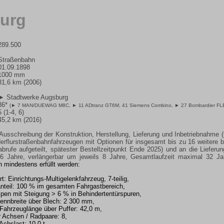
urg
289.500
Straßenbahn
01.09.1898
1000 mm
31,6 km (2006)
► Stadtwerke Augsburg
86*
(
► 7 MAN/DUEWAG M8C
,
► 11 ADtranz GT6M
, 41 Siemens Combino,
► 27 Bombardier FL
5 (1-4, 6)
45,2 km (2016)
usschreibung der Konstruktion, Herstellung, Lieferung und Inbetriebnahm
derflurstraßenbahnfahrzeugen mit Optionen für insgesamt bis zu 16 weitere 
brufe aufgeteilt, spätester Bestellzeitpunkt Ende 2025) und an die Lieferu
6 Jahre, verlängerbar um jeweils 8 Jahre, Gesamtlaufzeit maximal 32 Jah
mindestens erfüllt werden:
t: Einrichtungs-Multigelenkfahrzeug, 7-teilig,
anteil: 100 % im gesamten Fahrgastbereich,
pen mit Steigung > 6 % in Behindertentürspuren,
ennbreite über Blech: 2 300 mm,
Fahrzeuglänge über Puffer: 42,0 m,
 Achsen / Radpaare: 8,
chslast: 10,0 t,