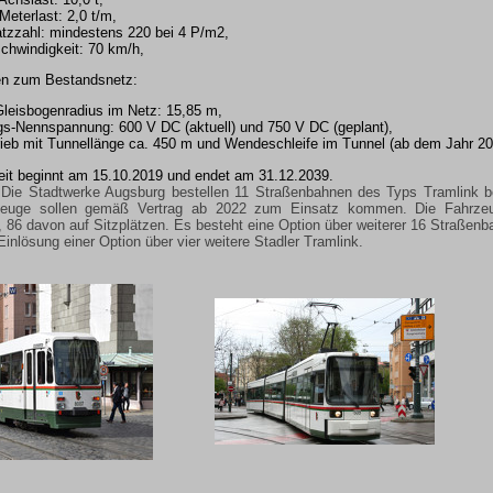
eterlast: 2,0 t/m,
tzzahl: mindestens 220 bei 4 P/m2,
chwindigkeit: 70 km/h,
en zum Bestandsnetz:
Gleisbogenradius im Netz: 15,85 m,
gs-Nennspannung: 600 V DC (aktuell) und 750 V DC (geplant),
rieb mit Tunnellänge ca. 450 m und Wendeschleife im Tunnel (ab dem Jahr 20
zeit beginnt am 15.10.2019 und endet am 31.12.2039.
Die Stadtwerke Augsburg bestellen 11 Straßenbahnen des Typs Tramlink bei 
rzeuge sollen gemäß Vertrag ab 2022 zum Einsatz kommen. Die Fahrze
, 86 davon auf Sitzplätzen. Es besteht eine Option über weiterer 16 Straßenb
inlösung einer Option über vier weitere Stadler Tramlink.