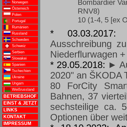
Bombardier Va
Norwegen
Österreich
RNV8)
Polen
10 (1-4, 5 [ex 
Portugal
Rumänien
* 03.03.2017
Russland
Schweden
Ausschreibung zu
Schweiz
Niederflurwagen +
Serbien
Slowakei
* 29.05.2018:
► Au
Spanien
Tschechien
2020" an ŠKODA Tr
Ukraine
80 ForCity Smart
Ungarn
Weißrussland
Bahnen, 37 vierte
BETRIEBSHOF
EINST & JETZT
sechsteilige ca.
LINKS
Optionen über wei
KONTAKT
IMPRESSUM