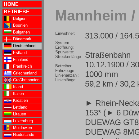
HOME
Mannheim /
BETRIEBE
Belgien
Bosnien
Bulgarien
Einwohner:
313.000 / 164.
Dänemark
System:
Deutschland
Eröffnung:
Spurweite:
Straßenbahn
Estland
Streckenlänge:
Finnland
10.12.1900 / 3
Betreiber:
Frankreich
Fahrzeuge:
1000 mm
Griechenland
Linienanzahl:
Linienlänge:
Großbritannien
59,2 km / 30,2
Irland
Italien
Kroatien
► Rhein-Neck
Lettland
153* (
► 6 Düw
Litauen
DUEWAG GT8K
Luxemburg
Moldawien
DUEWAG 8M
Niederlande