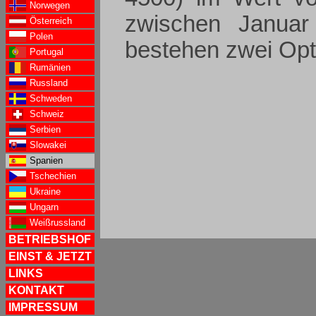
Norwegen
zwischen Janua
Österreich
Polen
bestehen zwei Opt
Portugal
Rumänien
Russland
Schweden
Schweiz
Serbien
Slowakei
Spanien
Tschechien
Ukraine
Ungarn
Weißrussland
BETRIEBSHOF
EINST & JETZT
LINKS
KONTAKT
IMPRESSUM