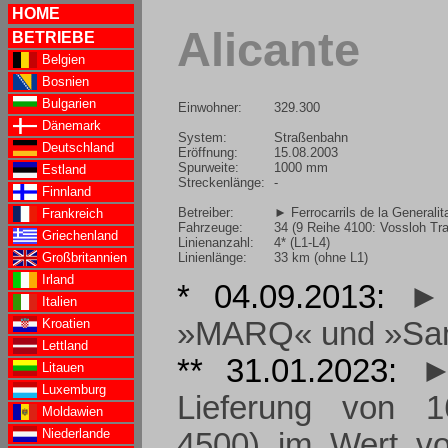
HOME
Alicante
BETRIEBE
Belgien
Bosnien
Bulgarien
Einwohner:
329.300
Dänemark
System:
Straßenbahn
Deutschland
Eröffnung:
15.08.2003
Spurweite:
1000 mm
Estland
Streckenlänge:
-
Finnland
Betreiber:
► Ferrocarrils de la Generali
Frankreich
Fahrzeuge:
34 (9 Reihe 4100: Vossloh Tr
Griechenland
Linienanzahl:
4* (L1-L4)
Linienlänge:
33 km (ohne L1)
Großbritannien
Irland
* 04.09.2013:
► 
Italien
Kroatien
»MARQ« und »Sant
Lettland
** 31.01.2023:
►
Litauen
Luxemburg
Lieferung von 1
Moldawien
Niederlande
4500) im Wert vo