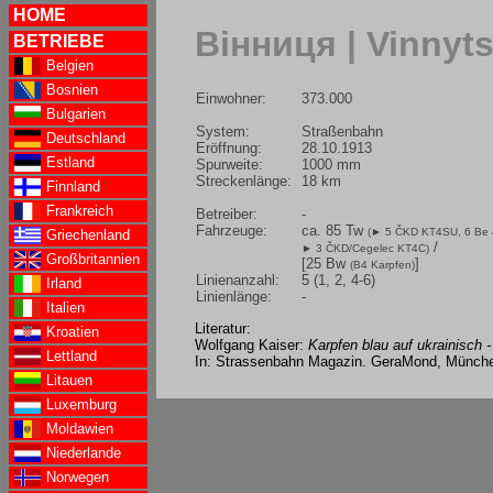
HOME
Вінниця | Vinnyts
BETRIEBE
Belgien
Bosnien
Einwohner:
373.000
Bulgarien
System:
Straßenbahn
Deutschland
Eröffnung:
28.10.1913
Estland
Spurweite:
1000 mm
Streckenlänge:
18 km
Finnland
Frankreich
Betreiber:
-
Fahrzeuge:
ca. 85 Tw
(
► 5 ČKD KT4SU
, 6 Be
Griechenland
/
► 3 ČKD/Cegelec KT4C
)
Großbritannien
[25 Bw
]
(B4 Karpfen)
Linienanzahl:
5 (1, 2, 4-6)
Irland
Linienlänge:
-
Italien
Literatur:
Kroatien
Wolfgang Kaiser:
Karpfen blau auf ukrainisch 
Lettland
In: Strassenbahn Magazin. GeraMond, München
Litauen
Luxemburg
Moldawien
Niederlande
Norwegen