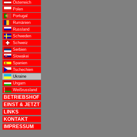
Österreich
Polen
Portugal
Rumänien
Russland
Schweden
Schweiz
Serbien
Slowakei
Spanien
Tschechien
Ukraine
Ungarn
Weißrussland
BETRIEBSHOF
EINST & JETZT
LINKS
KONTAKT
IMPRESSUM