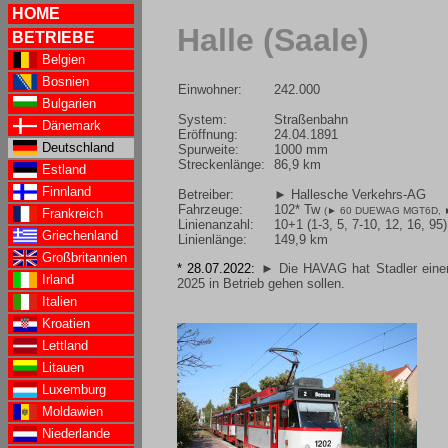
HOME
Halle (Saale)
BETRIEBE
Belgien
Bosnien
Einwohner:
242.000
Bulgarien
System:
Straßenbahn
Dänemark
Eröffnung:
24.04.1891
Deutschland
Spurweite:
1000 mm
Streckenlänge:
86,9 km
Estland
Finnland
Betreiber:
► Hallesche Verkehrs-AG
Fahrzeuge:
102* Tw
(
► 60 DUEWAG MGT6D
,
Frankreich
Linienanzahl:
10+1 (1-3, 5, 7-10, 12, 16, 95)
Griechenland
Linienlänge:
149,9 km
Großbritannien
* 28.07.2022:
► Die HAVAG hat Stadler einen 
Irland
2025 in Betrieb gehen sollen.
Italien
Kroatien
Lettland
Litauen
Luxemburg
Moldawien
Niederlande