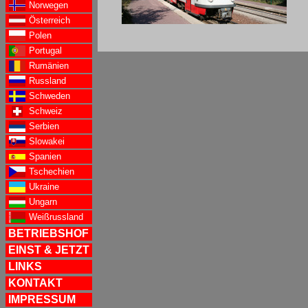
Norwegen
Österreich
Polen
Portugal
Rumänien
Russland
Schweden
Schweiz
Serbien
Slowakei
Spanien
Tschechien
Ukraine
Ungarn
Weißrussland
BETRIEBSHOF
EINST & JETZT
LINKS
KONTAKT
IMPRESSUM