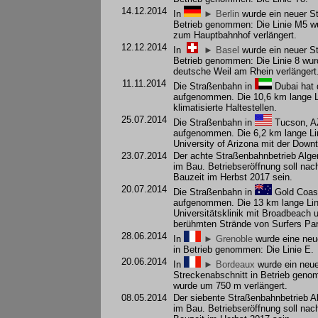
14.12.2014
In
► Berlin
wurde ein neuer St
Betrieb genommen: Die Linie M5 w
zum Hauptbahnhof verlängert.
12.12.2014
In
► Basel
wurde ein neuer St
Betrieb genommen: Die Linie 8 wu
deutsche Weil am Rhein verlängert
11.11.2014
Die Straßenbahn in
Dubai
hat 
aufgenommen. Die 10,6 km lange Li
klimatisierte Haltestellen.
25.07.2014
Die Straßenbahn in
Tucson, A
aufgenommen. Die 6,2 km lange Lin
University of Arizona mit der Down
23.07.2014
Der achte Straßenbahnbetrieb Alger
im Bau. Betriebseröffnung soll na
Bauzeit im Herbst 2017 sein.
20.07.2014
Die Straßenbahn in
Gold Coas
aufgenommen. Die 13 km lange Lini
Universitätsklinik mit Broadbeach u
berühmten Strände von Surfers Par
28.06.2014
In
► Grenoble
wurde eine neu
in Betrieb genommen: Die Linie E.
20.06.2014
In
► Bordeaux
wurde ein neue
Streckenabschnitt in Betrieb geno
wurde um 750 m verlängert.
08.05.2014
Der siebente Straßenbahnbetrieb Alg
im Bau. Betriebseröffnung soll na