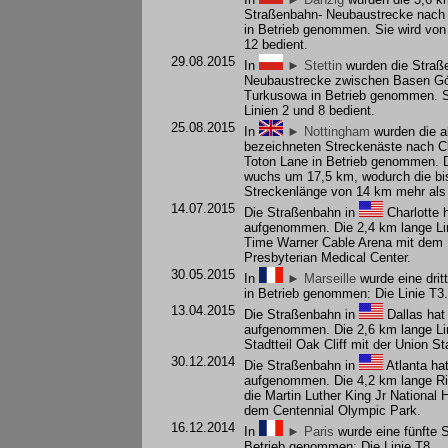
Straßenbahn- Neubaustrecke nach
in Betrieb genommen. Sie wird von
12 bedient.
29.08.2015
In
► Stettin
wurden die Straß
Neubaustrecke zwischen Basen Gó
Turkusowa in Betrieb genommen. S
Linien 2 und 8 bedient.
25.08.2015
In
► Nottingham
wurden die a
bezeichneten Streckenäste nach Cl
Toton Lane in Betrieb genommen. 
wuchs um 17,5 km, wodurch die bi
Streckenlänge von 14 km mehr als 
14.07.2015
Die Straßenbahn in
Charlotte
h
aufgenommen. Die 2,4 km lange Lin
Time Warner Cable Arena mit dem 
Presbyterian Medical Center.
30.05.2015
In
► Marseille
wurde eine drit
in Betrieb genommen: Die Linie T3.
13.04.2015
Die Straßenbahn in
Dallas
hat 
aufgenommen. Die 2,6 km lange Lin
Stadtteil Oak Cliff mit der Union St
30.12.2014
Die Straßenbahn in
Atlanta
hat
aufgenommen. Die 4,2 km lange Rin
die Martin Luther King Jr National H
dem Centennial Olympic Park.
16.12.2014
In
► Paris
wurde eine fünfte S
Betrieb genommen: Die Linie T8.