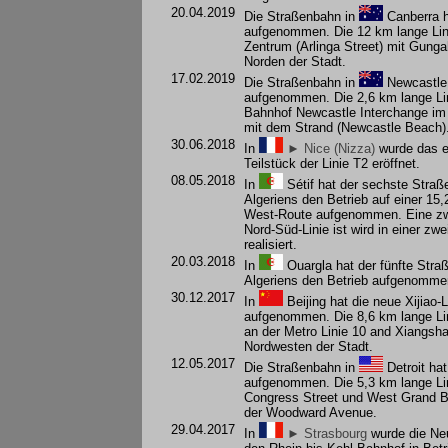
20.04.2019
Die Straßenbahn in
Canberra
h
aufgenommen. Die 12 km lange Lin
Zentrum (Arlinga Street) mit Gunga
Norden der Stadt.
17.02.2019
Die Straßenbahn in
Newcastle
aufgenommen. Die 2,6 km lange Lin
Bahnhof Newcastle Interchange im
mit dem Strand (Newcastle Beach)
30.06.2018
In
► Nice (Nizza)
wurde das e
Teilstück der Linie T2 eröffnet.
08.05.2018
In
Sétif
hat der sechste Straß
Algeriens den Betrieb auf einer 15
West-Route aufgenommen. Eine zw
Nord-Süd-Linie ist wird in einer zw
realisiert.
20.03.2018
In
Ouargla
hat der fünfte Stra
Algeriens den Betrieb aufgenomme
30.12.2017
In
Beijing
hat die neue Xijiao-
aufgenommen. Die 8,6 km lange Li
an der Metro Linie 10 and Xiangsh
Nordwesten der Stadt.
12.05.2017
Die Straßenbahn in
Detroit
hat
aufgenommen. Die 5,3 km lange Lin
Congress Street und West Grand B
der Woodward Avenue.
29.04.2017
In
► Strasbourg
wurde die Ne