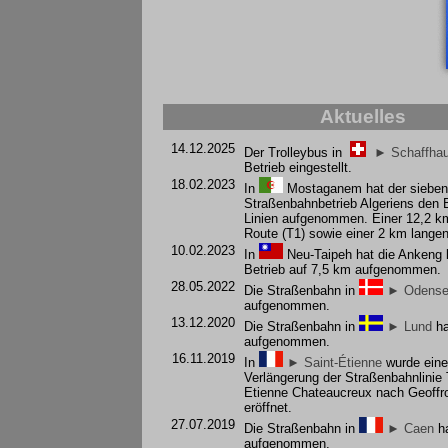
Aktuelles
14.12.2025
Der Trolleybus in
► Schaffha
Betrieb eingestellt.
18.02.2023
In
Mostaganem
hat der sieben
Straßenbahnbetrieb Algeriens den B
Linien aufgenommen. Einer 12,2 k
Route (T1) sowie einer 2 km langen
10.02.2023
In
Neu-Taipeh
hat die Ankeng li
Betrieb auf 7,5 km aufgenommen.
28.05.2022
Die Straßenbahn in
► Odens
aufgenommen.
13.12.2020
Die Straßenbahn in
► Lund
ha
aufgenommen.
16.11.2019
In
► Saint-Étienne
wurde eine
Verlängerung der Straßenbahnlinie
Etienne Chateaucreux nach Geoffr
eröffnet.
27.07.2019
Die Straßenbahn in
► Caen
ha
aufgenommen.