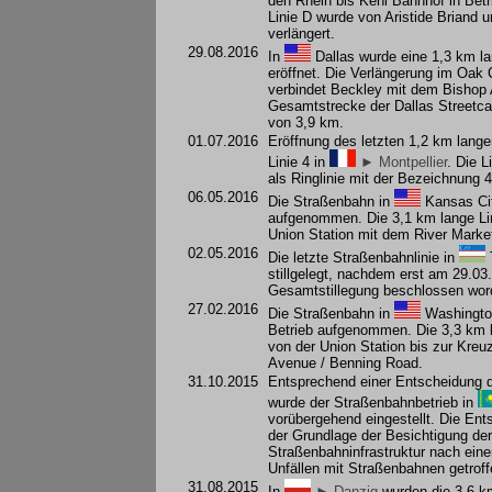
den Rhein bis Kehl Bahnhof in Bet
Linie D wurde von Aristide Briand 
verlängert.
29.08.2016
In
Dallas
wurde eine 1,3 km l
eröffnet. Die Verlängerung im Oak Cl
verbindet Beckley mit dem Bishop A
Gesamtstrecke der Dallas Streetca
von 3,9 km.
01.07.2016
Eröffnung des letzten 1,2 km lange
Linie 4 in
► Montpellier
. Die L
als Ringlinie mit der Bezeichnung 
06.05.2016
Die Straßenbahn in
Kansas Ci
aufgenommen. Die 3,1 km lange Lin
Union Station mit dem River Market 
02.05.2016
Die letzte Straßenbahnlinie in
stillgelegt, nachdem erst am 29.03
Gesamtstillegung beschlossen wor
27.02.2016
Die Straßenbahn in
Washingt
Betrieb aufgenommen. Die 3,3 km la
von der Union Station bis zur Kre
Avenue / Benning Road.
31.10.2015
Entsprechend einer Entscheidung d
wurde der Straßenbahnbetrieb in
vorübergehend eingestellt. Die Ent
der Grundlage der Besichtigung der
Straßenbahninfrastruktur nach eine
Unfällen mit Straßenbahnen getroff
31.08.2015
In
► Danzig
wurden die 3,6 k